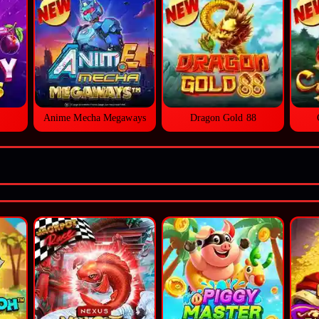
Anime Mecha Megaways
Dragon Gold 88