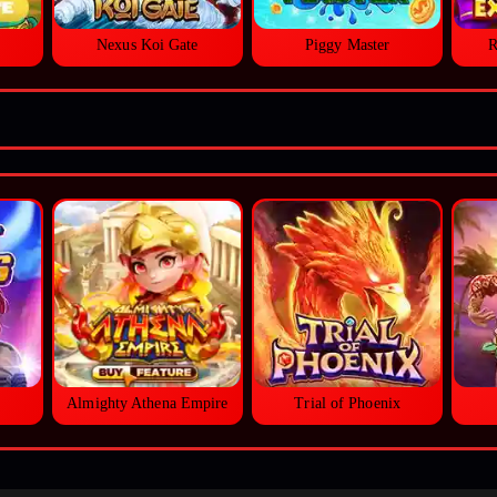
Nexus Koi Gate
Piggy Master
R
Almighty Athena Empire
Trial of Phoenix