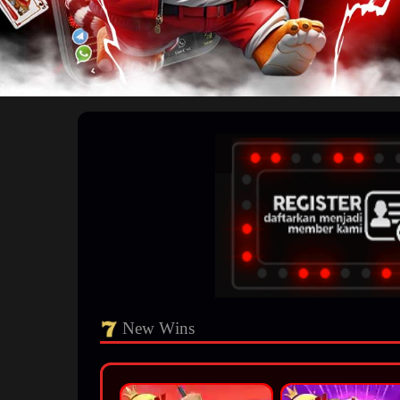
New Wins