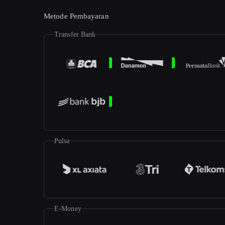
Metode Pembayaran
Transfer Bank
Pulsa
E-Money