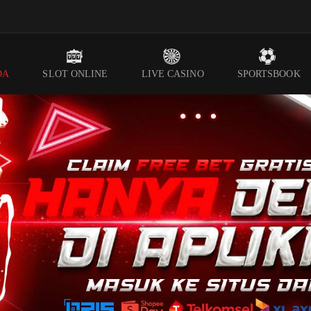
DA
SLOT ONLINE
LIVE CASINO
SPORTSBOOK