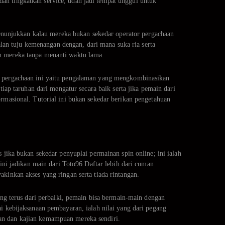
n tingkatkan service, udah jadi tempat unggul untuk
menunjukkan kalau mereka bukan sekedar operator pergachaan
alan tuju kemenangan dengan, dari mana suka ria serta
n mereka tanpa menanti waktu lama.
i pergachaan ini yaitu pengalaman yang mengkombinasikan
iap taruhan dari mengatur secara baik serta jika pemain dari
rmasional. Tutorial ini bukan sekedar berikan pengetahuan
jika bukan sekedar penyuplai permainan spin online; ini ialah
ini jadikan main dari Toto96 Daftar lebih dari cuman
kinkan akses yang ringan serta tiada rintangan.
ang terus dari perbaiki, pemain bisa bermain-main dengan
i kebijaksanaan pembayaran, ialah nilai yang dari pegang
an dan kajian kemampuan mereka sendiri.