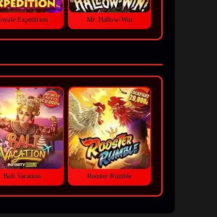
oyale Expedition
Mr. Hallow-Win
Bali Vacation
Rooster Rumble